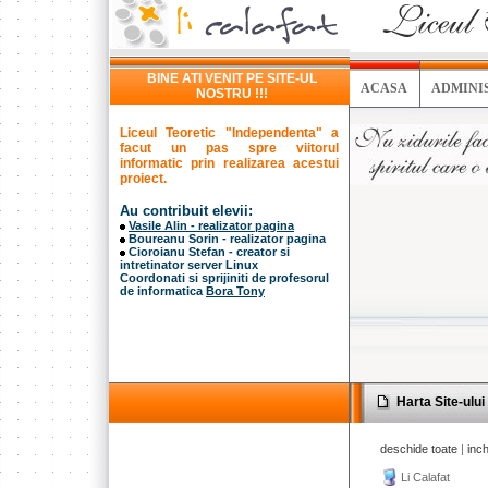
BINE ATI VENIT PE SITE-UL
ACASA
ADMINI
NOSTRU !!!
Liceul Teoretic "Independenta" a
facut un pas spre viitorul
informatic prin realizarea acestui
proiect.
Au contribuit elevii:
Vasile Alin - realizator pagina
Boureanu Sorin - realizator pagina
Cioroianu Stefan - creator si
intretinator server Linux
Coordonati si sprijiniti de profesorul
de informatica
Bora Tony
Harta Site-ului 
deschide toate
|
inch
Li Calafat