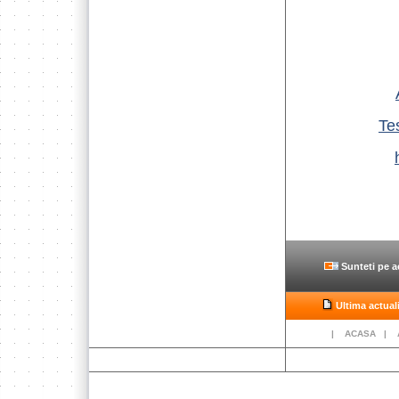
Te
Sunteti pe ac
Ultima actual
|
ACASA
|