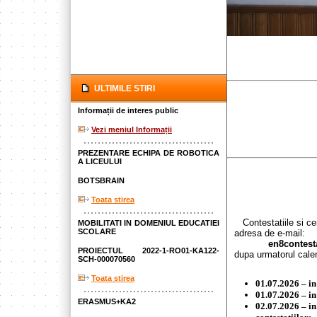
ULTIMILE STIRI
Informații de interes public
Vezi meniul Informații
PREZENTARE ECHIPA DE ROBOTICA
A LICEULUI
BOTSBRAIN
Toata stirea
Contestatiile si cere
MOBILITATI IN DOMENIUL EDUCATIEI
SCOLARE
adresa de e-mail:
en8contestatie
PROIECTUL 2022-1-RO01-KA122-
dupa urmatorul cale
SCH-000070560
Toata stirea
01.07.2026 – in
01.07.2026 – in
ERASMUS+KA2
02.07.2026 – in