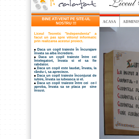
BINE ATI VENIT PE SITE-UL
ACASA
ADMINI
NOSTRU !!!
Liceul Teoretic "Independenta" a
facut un pas spre viitorul informatic
prin realizarea acestui proiect.
Daca un copil traieste în încurajare
învata sa aiba încredere.
Daca un copil traieste între cei
întelegatori, învata si el sa fie
rabdator.
Daca un copil este laudat, învata, la
rându-i, sa aprecieze.
Daca un copil traieste înconjurat de
iubire, învata sa iubeasca si el.
Daca un copil traieste între cei ce-l
aproba, învata sa se placa pe sine
însusi.