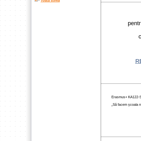
Toata stirea
pentr
c
R
Erasmus+ KA122
„Să facem școala no