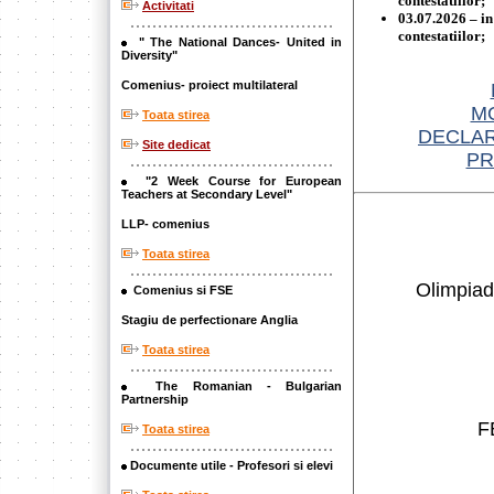
contestatiilor;
Activitati
03.07.2026 – in
contestatiilor;
" The National Dances- United in
Diversity"
Comenius- proiect multilateral
M
Toata stirea
DECLAR
Site dedicat
PR
"2 Week Course for European
Teachers at Secondary Level"
LLP- comenius
Toata stirea
Olimpiade
Comenius si FSE
Stagiu de perfectionare Anglia
Toata stirea
The Romanian - Bulgarian
Partnership
F
Toata stirea
Documente utile - Profesori si elevi